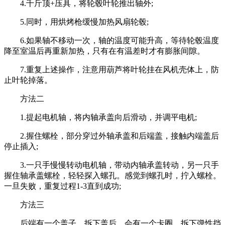
4.千斤顶+压具，将轮毂叶轮推出轴外;
5.同时，用烘烤枪缓慢加热风扇轮毂;
6.如果轴不移动一次，轴的温度可能升高，等待轮毂温度
降至室温后再重新加热，只有在有温差时才有膨胀间隙。
7.重复上述操作，注意用葫芦将叶轮挂在风机壳体上，防
止叶轮掉落。
方法二
1.提起电机轴，将内轴承盖向后滑动，并调平电机;
2.握住螺栓，部分穿过外轴承盖和后端盖，接触内端盖后
停止插入;
3.一只手慢慢转动电机轴，带动内轴承盖转动，另一只手
握住轴承盖螺栓，轻轻探入螺孔。感觉到螺孔时，拧入螺栓。
一旦失败，重复过程1-3直到成功;
方法三
后端有一个盖子。拆下盖后，会有一个卡圈。拆下弹性挡