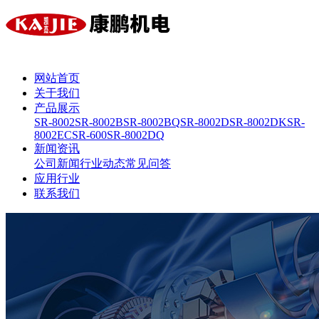
网站首页
关于我们
产品展示
SR-8002
SR-8002B
SR-8002BQ
SR-8002D
SR-8002DK
SR-
8002EC
SR-600
SR-8002DQ
新闻资讯
公司新闻
行业动态
常见问答
应用行业
联系我们