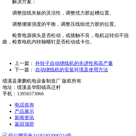
解决方案：
调整扭线夹板的灵活性，调整优力胶起槽位置。
调整绷簧强度的平衡，调整压线组优力胶的位置。
检查电源插头是否松动，或接触不良，电机运转但不扭
曲，检查电机内转轴螺钉是否松动或卡住。
上一篇：
外转子自动绕线机的先进性和高产量
下一篇：
自动绕线机的安装环境及使用方法
绩溪县康鹏机电设备制造厂 版权所有
地址：绩溪县华阳镇高迁村
手机：13956573066
电话咨询
产品展示
新闻资讯
返回顶部
皖公网安备34182402000224号