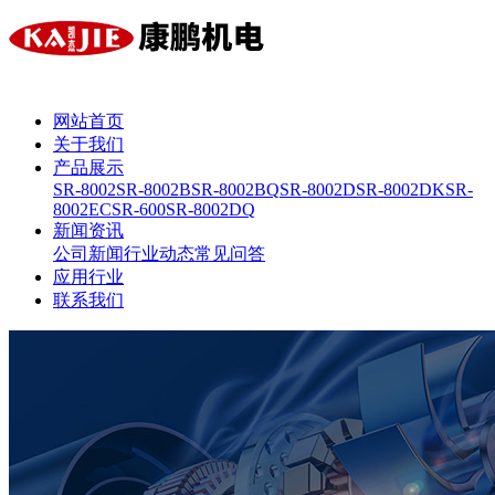
网站首页
关于我们
产品展示
SR-8002
SR-8002B
SR-8002BQ
SR-8002D
SR-8002DK
SR-
8002EC
SR-600
SR-8002DQ
新闻资讯
公司新闻
行业动态
常见问答
应用行业
联系我们