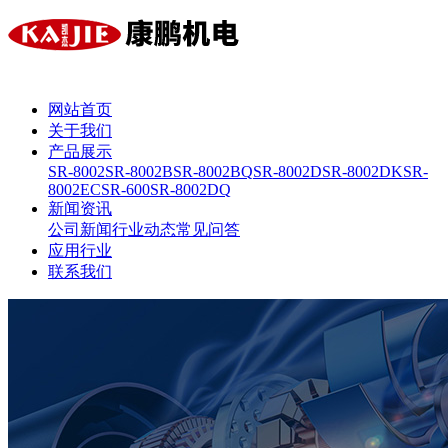
网站首页
关于我们
产品展示
SR-8002
SR-8002B
SR-8002BQ
SR-8002D
SR-8002DK
SR-
8002EC
SR-600
SR-8002DQ
新闻资讯
公司新闻
行业动态
常见问答
应用行业
联系我们