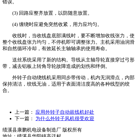
错误。
(3) 回路应整齐放置，以防随意放置。
(4) 缠绕时应避免突然收紧，用力应均匀。
收线时，当收线盘底部满线时，要不断增加收线张力，使
整个收线盘张力均匀，不停机即可调整张力。主机采用油润滑
和自然循环冷却，有效延长主轴轴承的使用寿命。
送丝系统采用了新的结构。导线从主轴导轮直接穿过弓形
带，减去铝板上转角导轮故障造成的划伤和绊倒。
外转子自动绕线机采用同步带传动，机内无润滑点，内部
保持清洁，绞线无油，适用于表面清洁度高的各种线型的绞
合。
上一篇：
应用外转子自动嵌线机好处
下一篇：
为什么外转子风机很受欢迎
绩溪县康鹏机电设备制造厂 版权所有
地址：绩溪县华阳镇高迁村