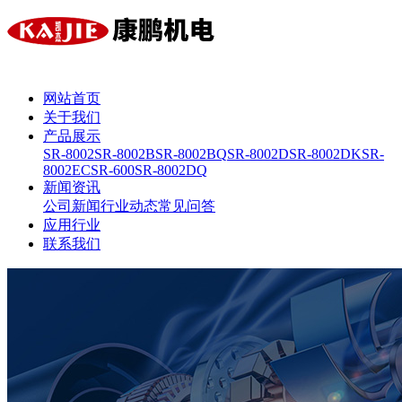
网站首页
关于我们
产品展示
SR-8002
SR-8002B
SR-8002BQ
SR-8002D
SR-8002DK
SR-
8002EC
SR-600
SR-8002DQ
新闻资讯
公司新闻
行业动态
常见问答
应用行业
联系我们