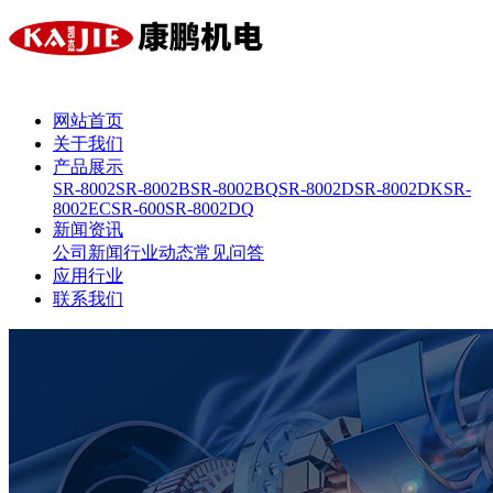
网站首页
关于我们
产品展示
SR-8002
SR-8002B
SR-8002BQ
SR-8002D
SR-8002DK
SR-
8002EC
SR-600
SR-8002DQ
新闻资讯
公司新闻
行业动态
常见问答
应用行业
联系我们