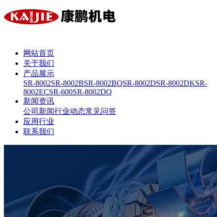
网站首页
关于我们
产品展示
SR-8002
SR-8002B
SR-8002BQ
SR-8002D
SR-8002DK
SR-
8002EC
SR-600
SR-8002DQ
新闻资讯
公司新闻
行业动态
常见问答
应用行业
联系我们